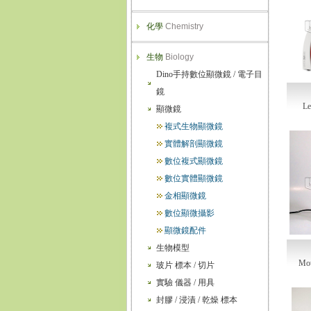
化學
Chemistry
生物
Biology
Dino手持數位顯微鏡 / 電子目
鏡
L
顯微鏡
複式生物顯微鏡
實體解剖顯微鏡
數位複式顯微鏡
數位實體顯微鏡
金相顯微鏡
數位顯微攝影
顯微鏡配件
生物模型
M
玻片 標本 / 切片
實驗 儀器 / 用具
封膠 / 浸漬 / 乾燥 標本