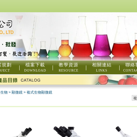
案規劃
檔案下載
教學資源
相關連結
聯絡
OJECT
DOWNLOAD
RESOURCE
LINKS
CONTA
>
生物
>
顯微鏡
>
複式生物顯微鏡