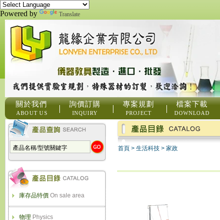
Powered by
Translate
關於我們
詢價訂購
專案規劃
檔案下載
ABOUT US
INQUIRY
PROJECT
DOWNLOAD
首頁
>
生活科技
>
家政
庫存品特價
On sale area
物理
Physics