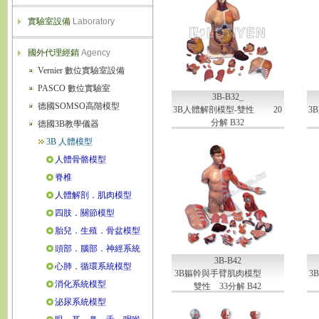
實驗室設備
Laboratory
國外代理經銷
Agency
Vernier 數位實驗室設備
PASCO 數位實驗室
3B-B32_
德國SOMSO高階模型
3B人體解剖模型-雙性 20
3
分解 B32
德國3B教學儀器
3B 人體模型
人體骨骼模型
脊椎
人體解剖．肌肉模型
四肢．關節模型
胎兒．生殖．骨盆模型
頭部．腦部．神經系統
3B-B42
心肺．循環系統模型
3B軀幹與手臂肌肉模型
3
消化系統模型
雙性 33分解 B42
泌尿系統模型