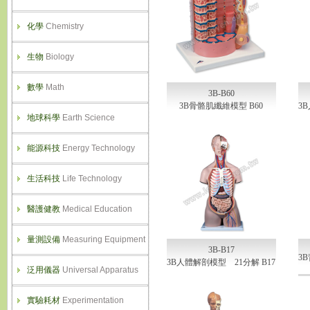
化學
Chemistry
生物
Biology
數學
Math
3B-B60
3B骨骼肌纖維模型 B60
3
地球科學
Earth Science
能源科技
Energy Technology
生活科技
Life Technology
醫護健教
Medical Education
量測設備
Measuring Equipment
3B-B17
3
3B人體解剖模型 21分解 B17
泛用儀器
Universal Apparatus
實驗耗材
Experimentation