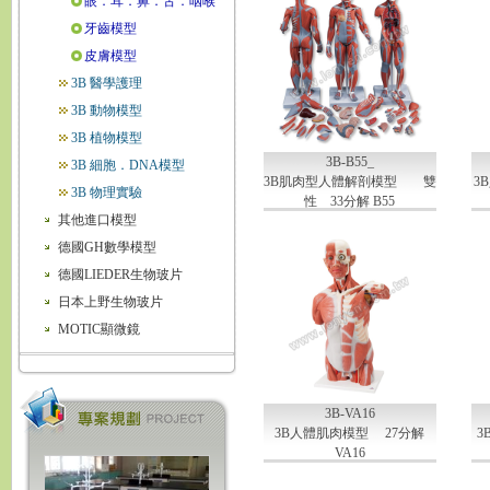
眼．耳．鼻．舌．咽喉
牙齒模型
皮膚模型
3B 醫學護理
3B 動物模型
3B 植物模型
3B-B55_
3B 細胞．DNA模型
3B肌肉型人體解剖模型 雙
3
3B 物理實驗
性 33分解 B55
其他進口模型
德國GH數學模型
德國LIEDER生物玻片
日本上野生物玻片
MOTIC顯微鏡
3B-VA16
3B人體肌肉模型 27分解
3
VA16