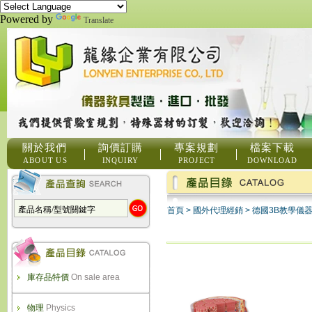
Powered by
Translate
關於我們
詢價訂購
專案規劃
檔案下載
ABOUT US
INQUIRY
PROJECT
DOWNLOAD
首頁
>
國外代理經銷
>
德國3B教學儀
庫存品特價
On sale area
物理
Physics