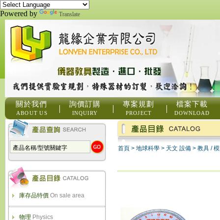
Powered by
Translate
關於我們
詢價訂購
專案規劃
檔案下載
ABOUT US
INQUIRY
PROJECT
DOWNLOAD
首頁
>
地球科學
>
天文 設備
>
教具 / 
庫存品特價
On sale area
物理
Physics