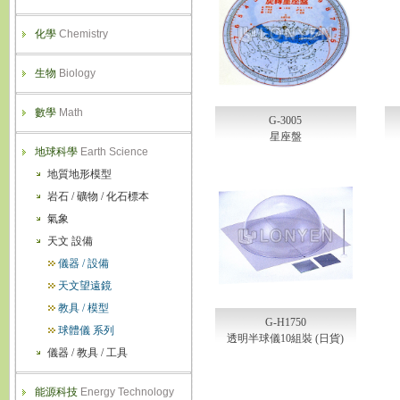
化學
Chemistry
生物
Biology
數學
Math
G-3005
星座盤
地球科學
Earth Science
地質地形模型
岩石 / 礦物 / 化石標本
氣象
天文 設備
儀器 / 設備
天文望遠鏡
教具 / 模型
G-H1750
球體儀 系列
透明半球儀10組裝 (日貨)
儀器 / 教具 / 工具
能源科技
Energy Technology