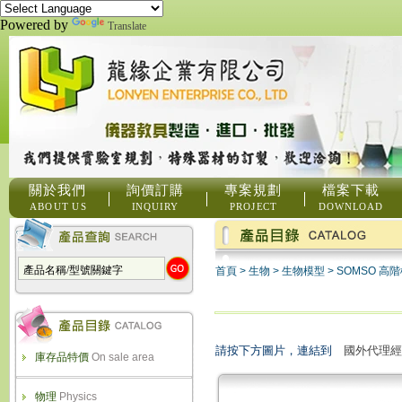
Powered by
Translate
關於我們
詢價訂購
專案規劃
檔案下載
ABOUT US
INQUIRY
PROJECT
DOWNLOAD
首頁
>
生物
>
生物模型
>
SOMSO 高階
請按下方圖片，連結到
國外代理經
庫存品特價
On sale area
物理
Physics