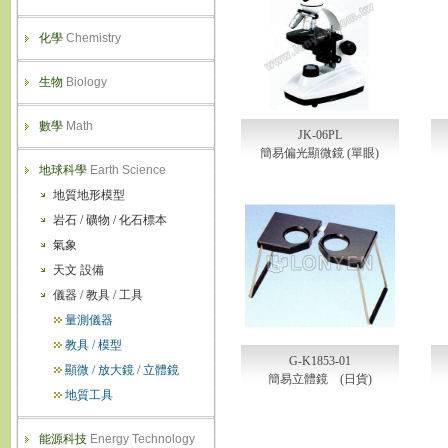
化學
Chemistry
生物
Biology
數學
Math
JK-06PL
簡易偏光顯微鏡 (單眼)
地球科學
Earth Science
地質地形模型
岩石 / 礦物 / 化石標本
氣象
天文 設備
儀器 / 教具 / 工具
量測儀器
教具 / 模型
G-K1853-01
顯微 / 放大鏡 / 立體鏡
簡易立體鏡 (日貨)
地質工具
能源科技
Energy Technology