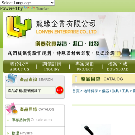
Powered by
Translate
關於我們
詢價訂購
專案規劃
檔案下載
ABOUT US
INQUIRY
PROJECT
DOWNLOAD
首頁
>
地球科學
>
儀器 / 教具 / 工具
>
庫存品特價
On sale area
物理
Physics