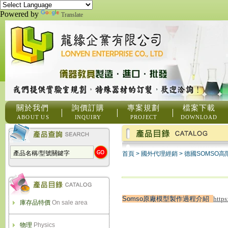
Powered by
Translate
關於我們
詢價訂購
專案規劃
檔案下載
ABOUT US
INQUIRY
PROJECT
DOWNLOAD
首頁
>
國外代理經銷
>
德國SOMSO高
Somso原廠模型製作過程介紹
https
庫存品特價
On sale area
物理
Physics