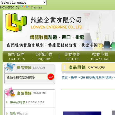
Powered by
Translate
關於我們
詢價訂購
專案規劃
檔案下載
ABOUT US
INQUIRY
PROJECT
DOWNLOAD
首頁
>
數學
>
GH 模型教具系列(德國)
庫存品特價
On sale area
物理
Physics