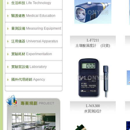
生活科技
Life Technology
醫護健教
Medical Education
量測設備
Measuring Equipment
L-F7211
泛用儀器
Universal Apparatus
土壤酸濕度計 (日貨)
實驗耗材
Experimentation
實驗室設備
Laboratory
國外代理經銷
Agency
L-WA300
水質測試計