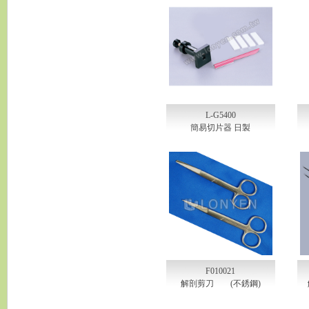
L-G5400
簡易切片器 日製
F010021
解剖剪刀 (不銹鋼)