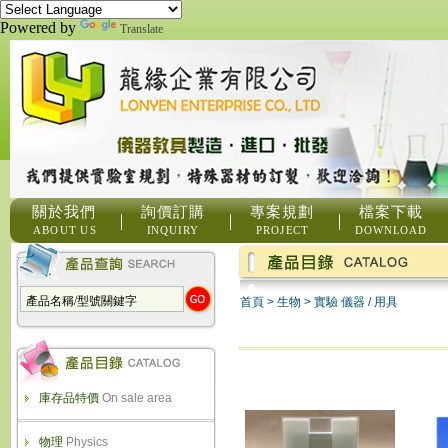
Powered by
Translate
關於我們
詢價訂購
專案規劃
檔案下載
ABOUT US
INQUIRY
PROJECT
DOWNLOAD
首頁
>
生物
>
實驗 儀器 / 用具
庫存品特價
On sale area
物理
Physics