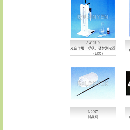
A-G2510
光合作用、呼吸、發酵測定器
(日製)
L-2007
捕蟲網