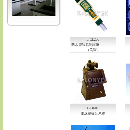
L-CL200
防水型餘氯測試筆
(美製)
L-DI-01
電泳膠攝影系統