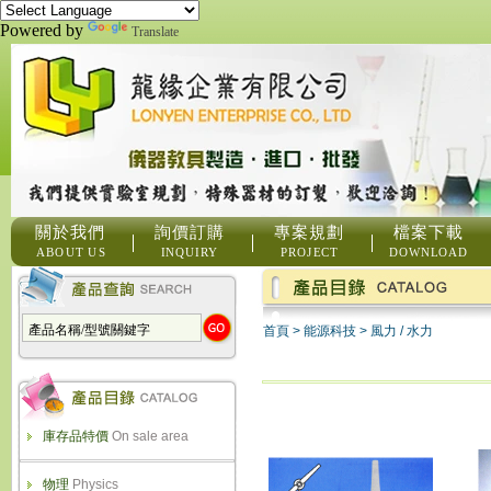
Powered by
Translate
關於我們
詢價訂購
專案規劃
檔案下載
ABOUT US
INQUIRY
PROJECT
DOWNLOAD
首頁
>
能源科技
>
風力 / 水力
庫存品特價
On sale area
物理
Physics