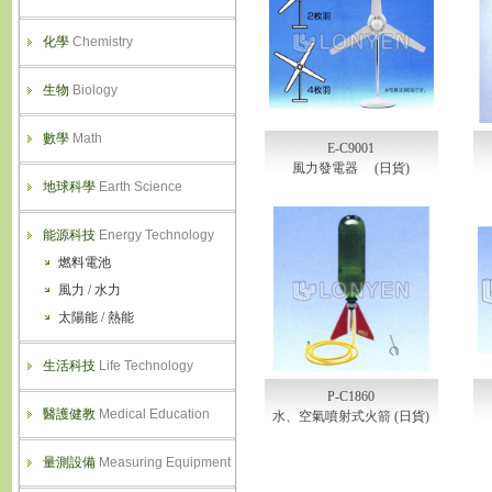
化學
Chemistry
生物
Biology
數學
Math
E-C9001
風力發電器 (日貨)
地球科學
Earth Science
能源科技
Energy Technology
燃料電池
風力 / 水力
太陽能 / 熱能
生活科技
Life Technology
P-C1860
醫護健教
Medical Education
水、空氣噴射式火箭 (日貨)
量測設備
Measuring Equipment